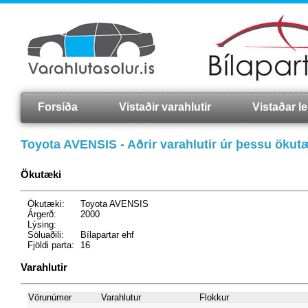
Forsíða
Vistaðir varahlutir
Vistaðar lei
Toyota AVENSIS - Aðrir varahlutir úr þessu ökut
Ökutæki
Ökutæki:
Toyota AVENSIS
Árgerð:
2000
Lýsing:
Söluaðili:
Bílapartar ehf
Fjöldi parta:
16
Varahlutir
Vörunúmer
Varahlutur
Flokkur