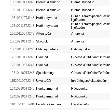
105101101TJ248
Bremsudiskur h/f
Bremsubúnaður
105101102TJ248
Bremsudiskur v/f
Bremsubúnaður
Hurðir/Hlerar/Speglar/Læsi
108100110TJ248
Hurð 4 dyra h/f
Þjófavörn
Hurðir/Hlerar/Speglar/Læsi
108100113TJ248
Hurð 4 dyra v/a
Þjófavörn
103101100TJ248
Afturstuðari
Afturendi
103102101TJ248
Skottlok
Afturendi
106101103TJ248
Eldsneytisdæla
Eldsneytiskerfi
125101101TJ248
Öxull h/f
Gírkassi/Drif/Öxlar/Drifbún
125101103TJ248
Öxull v/f
Gírkassi/Drif/Öxlar/Drifbún
125104100TJ248
Sjálfskipting
Gírkassi/Drif/Öxlar/Drifbún
115220100TJ248
Útvarp/CD
Innréttingar/Aukabúnaður
124102100TJ248
Þurrkuarmur h/f
Rúðuþurrkur
124102101TJ248
Þurrkuarmur v/f
Rúðuþurrkur
110109112TJ248
Leguhús / naf v/a
Hjólabúnaður