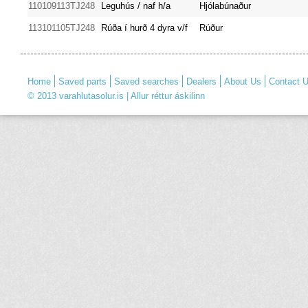
110109113TJ248
Leguhús / naf h/a
Hjólabúnaður
113101105TJ248
Rúða í hurð 4 dyra v/f
Rúður
Home
Saved parts
Saved searches
Dealers
About Us
Contact 
© 2013 varahlutasolur.is | Allur réttur áskilinn