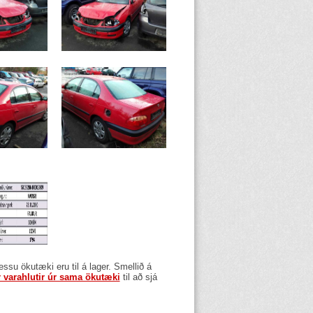
þessu ökutæki eru til á lager. Smellið á
r varahlutir úr sama ökutæki
til að sjá
.