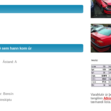
ð sem hann kom úr
Ástand: A
r: Bensín
Varahlutir úr 
tengilinn
Aðri
einskiptu
tæmandi lista