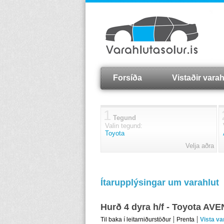
Forsíða
Vistaðir varah
1
Tegund
Valin tegund:
Toyota
Velja aðra
Ítarupplýsingar um varahlut
Hurð 4 dyra h/f - Toyota AV
Til baka í leitarniðurstöður
Prenta
Vista va