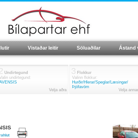
lutir
Vistaðar leitir
Söluaðilar
Ástand 
2
3
Undirtegund
Flokkur
Valin undirtegund:
Valinn flokkur:
AVENSIS
Hurðir/Hlerar/Speglar/Læsingar/
Þjófavörn
Velja aðra
Velja anna
ENSIS
rahlut