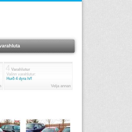
varahluta
4
Varahlutur
Valinn varahlutur:
Hurð 4 dyra h/f
n
Velja annan