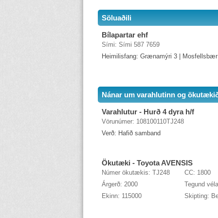
Söluaðili
Bílapartar ehf
Sími: Sími 587 7659
Heimilisfang: Grænamýri 3 | Mosfellsbær
Nánar um varahlutinn og ökutæki
Varahlutur - Hurð 4 dyra h/f
Vörunúmer: 108100110TJ248
Verð: Hafið samband
Ökutæki - Toyota AVENSIS
Númer ökutækis: TJ248
CC: 1800
Árgerð: 2000
Tegund véla
Ekinn: 115000
Skipting: B