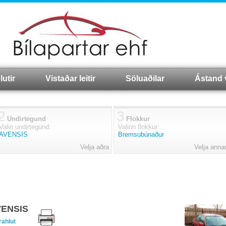
lutir
Vistaðar leitir
Söluaðilar
Ástand 
2
3
Undirtegund
Flokkur
Valin undirtegund:
Valinn flokkur:
AVENSIS
Bremsubúnaður
Velja aðra
Velja anna
AVENSIS
rahlut