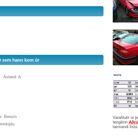
ð sem hann kom úr
Ástand: A
r: Bensín
Varahlutir úr 
tengilinn
Aðri
einskiptu
tæmandi lista