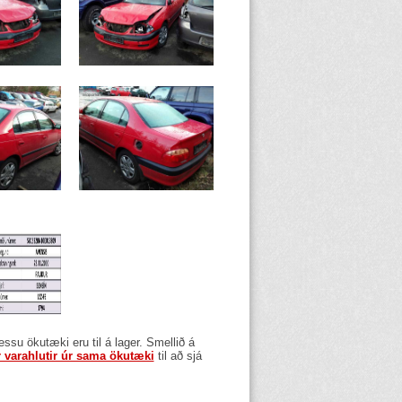
þessu ökutæki eru til á lager. Smellið á
r varahlutir úr sama ökutæki
til að sjá
.