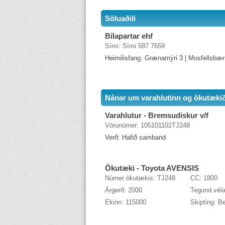
Söluaðili
Bílapartar ehf
Sími: Sími 587 7659
Heimilisfang: Grænamýri 3 | Mosfellsbær
Nánar um varahlutinn og ökutæki
Varahlutur - Bremsudiskur v/f
Vörunúmer: 105101102TJ248
Verð: Hafið samband
Ökutæki - Toyota AVENSIS
Númer ökutækis: TJ248
CC: 1800
Árgerð: 2000
Tegund véla
Ekinn: 115000
Skipting: B