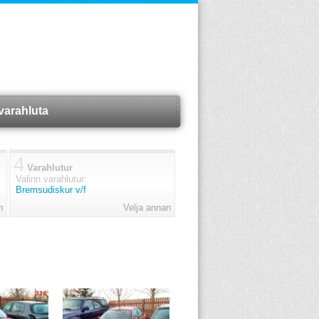
varahluta
4
Varahlutur
Valinn varahlutur:
Bremsudiskur v/f
n
Velja annan