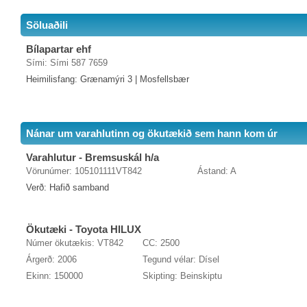
Söluaðili
Bílapartar ehf
Sími: Sími 587 7659
Heimilisfang: Grænamýri 3 | Mosfellsbær
Nánar um varahlutinn og ökutækið sem hann kom úr
Varahlutur - Bremsuskál h/a
Vörunúmer: 105101111VT842
Ástand: A
Verð: Hafið samband
Ökutæki - Toyota HILUX
Númer ökutækis: VT842
CC: 2500
Árgerð: 2006
Tegund vélar: Dísel
Ekinn: 150000
Skipting: Beinskiptu