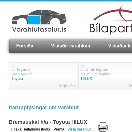
Forsíða
Vistaðir varahlutir
Vistaðar lei
1
2
Tegund
Undirtegund
Valin tegund:
Valin undirtegund:
Toyota
HILUX
Velja aðra
Ve
Ítarupplýsingar um varahlut
Bremsuskál h/a - Toyota HILUX
Til baka í leitarniðurstöður
Prenta
Vista varahlut