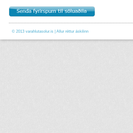
© 2013 varahlutasolur.is | Allur réttur áskilinn