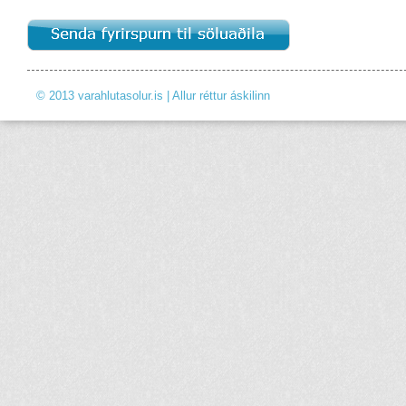
© 2013 varahlutasolur.is | Allur réttur áskilinn