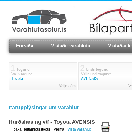
Forsíða
Vistaðir varahlutir
Vistaðar lei
1
2
Tegund
Undirtegund
Valin tegund:
Valin undirtegund:
Toyota
AVENSIS
Velja aðra
Ve
Ítarupplýsingar um varahlut
Hurðalæsing v/f - Toyota AVENSIS
Til baka í leitarniðurstöður
Prenta
Vista varahlut