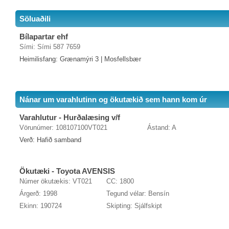
Söluaðili
Bílapartar ehf
Sími: Sími 587 7659
Heimilisfang: Grænamýri 3 | Mosfellsbær
Nánar um varahlutinn og ökutækið sem hann kom úr
Varahlutur - Hurðalæsing v/f
Vörunúmer: 108107100VT021
Ástand: A
Verð: Hafið samband
Ökutæki - Toyota AVENSIS
Númer ökutækis: VT021
CC: 1800
Árgerð: 1998
Tegund vélar: Bensín
Ekinn: 190724
Skipting: Sjálfskipt