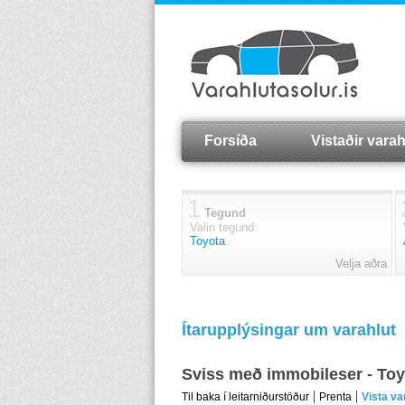
Forsíða
Vistaðir varah
1
Tegund
Valin tegund:
Toyota
Velja aðra
Ítarupplýsingar um varahlut
Sviss með immobileser - To
Til baka í leitarniðurstöður
Prenta
Vista va