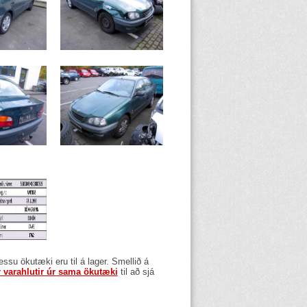
þessu ökutæki eru til á lager. Smellið á
r varahlutir úr sama ökutæki
til að sjá
.