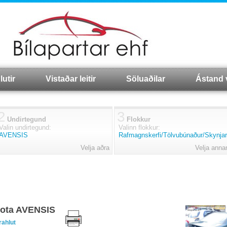
lutir
Vistaðar leitir
Söluaðilar
Ástand 
2
3
Undirtegund
Flokkur
Valin undirtegund:
Valinn flokkur:
AVENSIS
Rafmagnskerfi/Tölvubúnaður/Skynjar
Velja aðra
Velja anna
yota AVENSIS
rahlut