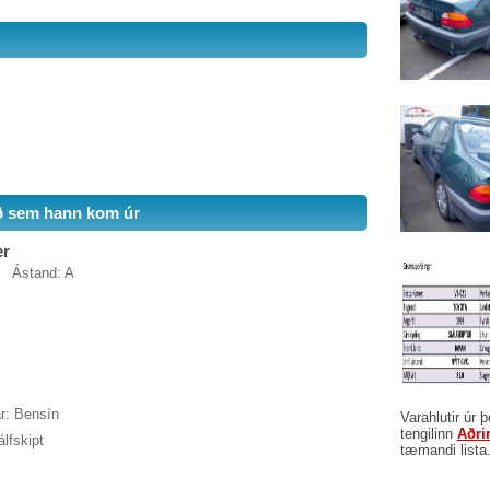
ð sem hann kom úr
er
Ástand: A
r: Bensín
Varahlutir úr 
tengilinn
Aðri
álfskipt
tæmandi lista