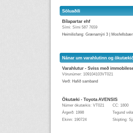
Söluaðili
Bílapartar ehf
Sími: Sími 587 7659
Heimilisfang: Grænamýri 3 | Mosfellsbær
Nánar um varahlutinn og ökutæki
Varahlutur - Sviss með immobiles
Vörunúmer: 109104103VT021
Verð: Hafið samband
Ökutæki - Toyota AVENSIS
Númer ökutækis: VT021
CC: 1800
Árgerð: 1998
Tegund véla
Ekinn: 190724
Skipting: Sj