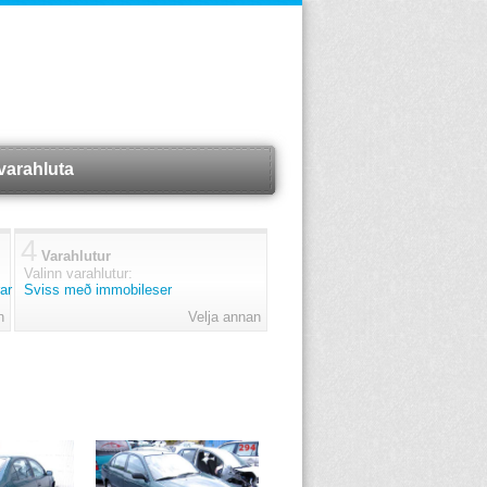
varahluta
4
Varahlutur
Valinn varahlutur:
ar
Sviss með immobileser
n
Velja annan