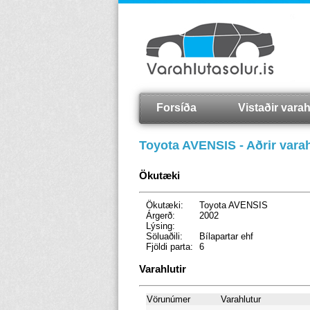
Forsíða
Vistaðir varah
Toyota AVENSIS - Aðrir varah
Ökutæki
Ökutæki:
Toyota AVENSIS
Árgerð:
2002
Lýsing:
Söluaðili:
Bílapartar ehf
Fjöldi parta:
6
Varahlutir
Vörunúmer
Varahlutur