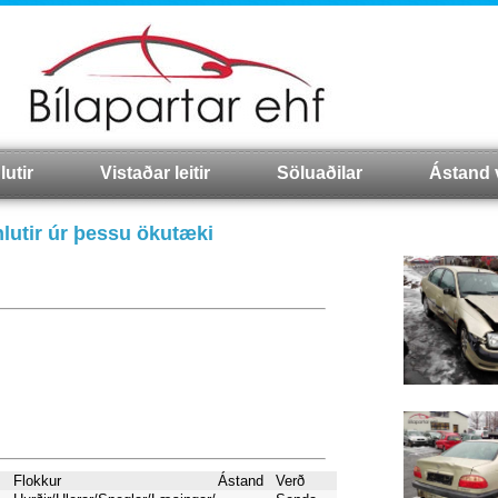
lutir
Vistaðar leitir
Söluaðilar
Ástand 
lutir úr þessu ökutæki
Flokkur
Ástand
Verð