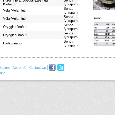
Hurðir/Hlerar/Speglar/Læsingar/
Senda
Þjófavörn
fyrirspurn
Senda
Vélar/Vélarhlutir
fyrirspurn
Senda
Vélar/Vélarhlutir
fyrirspurn
Senda
Öryggisbúnaður
fyrirspurn
Senda
Öryggisbúnaður
fyrirspurn
Senda
Hjólabúnaður
fyrirspurn
ealers
About Us
Contact Us
linn