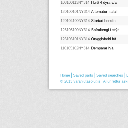
108100113NY314
Hurð 4 dyra v/a
120100101NY314
Alternator- rafall
120104100NY314
Startari bensín
126105100NY314
Spíraltengi í stýri
126106101NY314
Öryggisbelti h/f
110105102NY314
Demparar h/a
Home
Saved parts
Saved searches
D
© 2013 varahlutasolur.is | Allur réttur áski